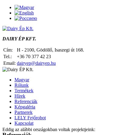
DAIRY ÉP KFT.
Cím:
H - 2100, Gödöllő, Isaszegi út 168.
Tel.:
+36 70 377 42 23
Email:
dairyep@dairyep.hu
Magyar
Rólunk
Termékek
Hírek
Referenciák
Képgaléria
Partnerek
LELY Fejőrobot
Kapcsolat
Eddig az alábbi országokban voltak projektjeink:
Referenciák