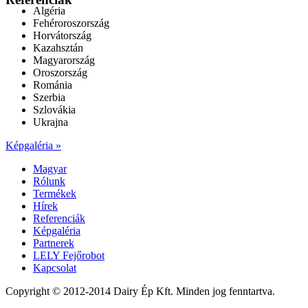
Algéria
Fehéroroszország
Horvátország
Kazahsztán
Magyarország
Oroszország
Románia
Szerbia
Szlovákia
Ukrajna
Képgaléria »
Magyar
Rólunk
Termékek
Hírek
Referenciák
Képgaléria
Partnerek
LELY Fejőrobot
Kapcsolat
Copyright © 2012-2014 Dairy Ép Kft. Minden jog fenntartva.